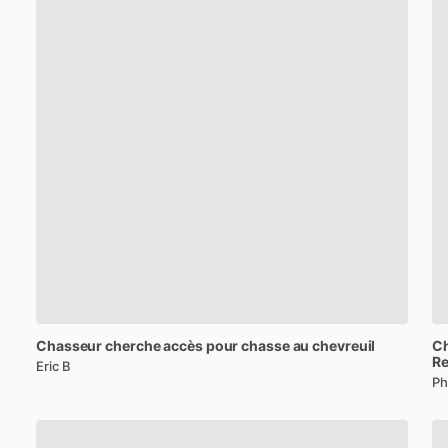
Chasseur
cherche
accès
pour
chasse
au
chevreuil
C
R
Eric B
Ph