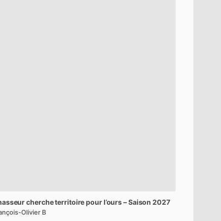
hasseur
cherche
territoire
pour
l’ours
–
Saison
2027
ançois-Olivier B