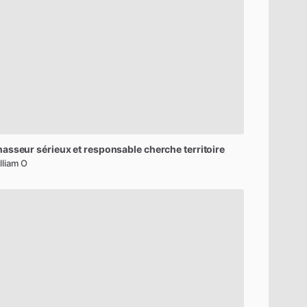
hasseur
sérieux
et
responsable
cherche
territoire
lliam O