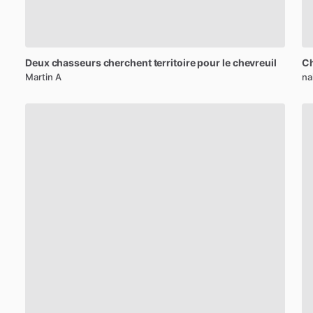
Deux
chasseurs
cherchent
territoire
pour
le
chevreuil
C
Martin A
na