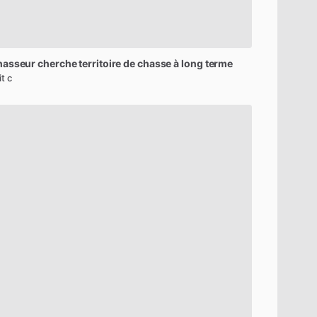
hasseur
cherche
territoire
de
chasse
à
long
terme
it c