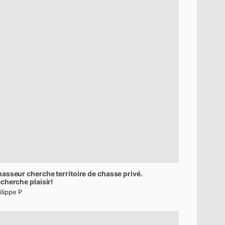
hasseur
cherche
territoire
de
chasse
privé.
echerche
plaisir!
ilippe P