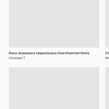
Deux
chasseurs
respectueux
cherchent
territoire
C
Christian T
Wi