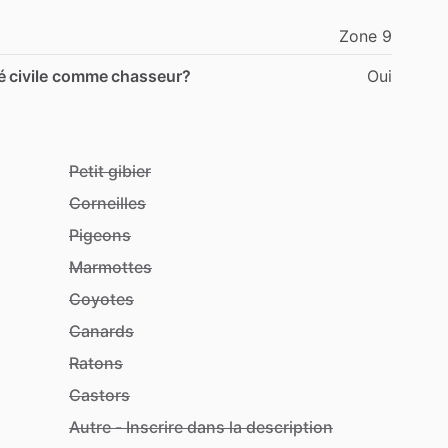
Zone
9
é civile comme chasseur?
Oui
Petit gibier
Corneilles
Pigeons
Marmottes
Coyotes
Canards
Ratons
Castors
Autre - Inscrire dans la description