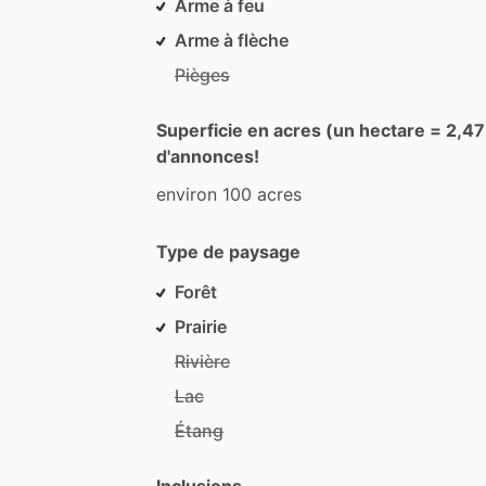
Arme à feu
Arme à flèche
Pièges
Superficie en acres (un hectare = 2,47 
d'annonces!
environ
100
acres
Type de paysage
Forêt
Prairie
Rivière
Lac
Étang
Inclusions