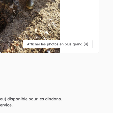
Afficher les photos en plus grand (4)
leu)
disponible
pour
les
dindons.
ervice.