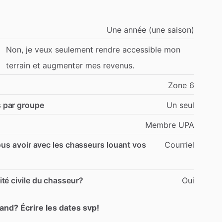
Une
année
(une
saison)
Non,
je
veux
seulement
rendre
accessible
mon
terrain
et
augmenter
mes
revenus.
Zone
6
 par groupe
Un
seul
Membre
UPA
ous avoir avec les chasseurs louant vos
Courriel
té civile du chasseur?
Oui
and? Écrire les dates svp!