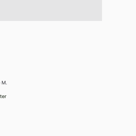
e M.
ter