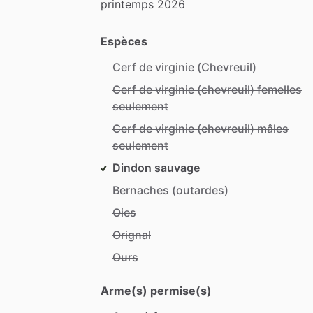
printemps
2026
Espèces
Cerf de virginie (Chevreuil)
Cerf de virginie (chevreuil) femelles
seulement
Cerf de virginie (chevreuil) mâles
seulement
Dindon sauvage
Bernaches (outardes)
Oies
Orignal
Ours
Arme(s) permise(s)