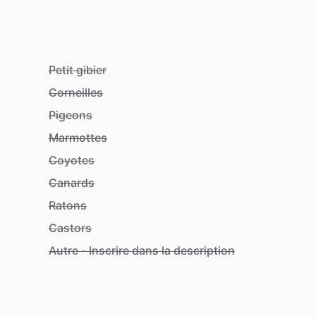
Petit gibier
Corneilles
Pigeons
Marmottes
Coyotes
Canards
Ratons
Castors
Autre - Inscrire dans la description