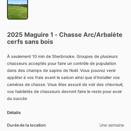
2025
Maguire
1
-
Chasse
Arc
​/​
Arbalète
cerfs
sans
bois
À
seulement
10
min
de
Sherbrooke.
Groupes
de
plusieurs
chasseurs
acceptés
pour
faire
un
contrôle
de
population
dans
des
champs
de
sapins
de
Noël.
Vous
pouvez
venir
appâter
à
vos
frais
avant
la
saison
ainsi
que
d'installer
vos
caméras
de
chasse.
Vous
êtes
assuré
de
voir
des
chevreuil,
vos
habiletés
de
chasseurs
devront
faire
le
reste
pour
avoir
du
succès
Détails
Durée de la location
Une
semaine