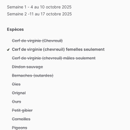
Semaine
1
-
4
au
10
octobre
2025
Semaine
2
-11
au
17
octobre
2025
Espèces
Cerf de virginie (Chevreuil)
Cerf de virginie (chevreuil) femelles seulement
Cerf de virginie (chevreuil) mâles seulement
Dindon sauvage
Bernaches (outardes)
Oies
Orignal
Ours
Petit gibier
Corneilles
Pigeons