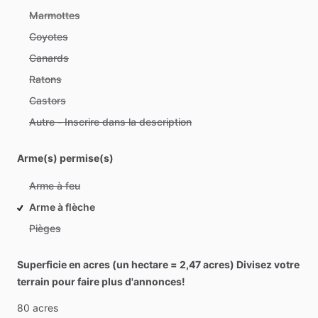
Marmottes
Coyotes
Canards
Ratons
Castors
Autre - Inscrire dans la description
Arme(s) permise(s)
Arme à feu
Arme à flèche
Pièges
Superficie en acres (un hectare = 2,47 acres) Divisez votre
terrain pour faire plus d'annonces!
80
acres