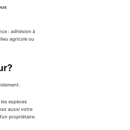
vous
nce : adhésion à
lieu agricole ou
ur?
apidement.
 les espèces
nez aussi votre
’un propriétaire.