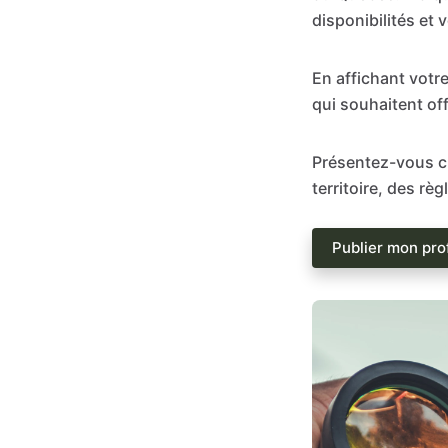
disponibilités et 
En affichant votr
qui souhaitent of
Présentez-vous cl
territoire, des rè
Publier mon pro