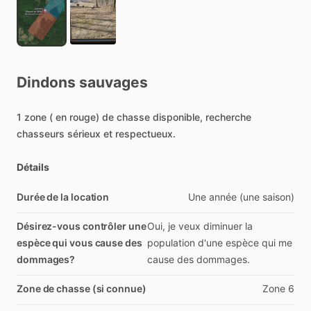
Dindons
sauvages
1
zone
(
en
rouge)
de
chasse
disponible,
recherche
chasseurs
sérieux
et
respectueux.
Détails
Durée de la location
Une
année
(une
saison)
Désirez-vous contrôler une
Oui,
je
veux
diminuer
la
espèce qui vous cause des
population
d'une
espèce
qui
me
dommages?
cause
des
dommages.
Zone de chasse (si connue)
Zone
6