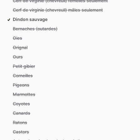
Cerf de virginie (chevreuil) femelles seulement
Cerf de virginie (chevreuil) mâles seulement
Dindon sauvage
Bernaches (outardes)
Oies
Orignal
Ours
Petit gibier
Corneilles
Pigeons
Marmottes
Coyotes
Canards
Ratons
Castors