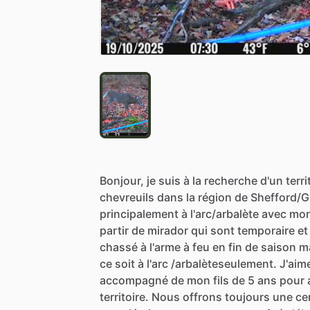
Bonjour,
je
suis
à
la
recherche
d'un
terri
chevreuils
dans
la
région
de
Shefford
​/​
G
principalement
à
l'arc
​/​
arbalète
avec
mo
partir
de
mirador
qui
sont
temporaire
et
chassé
à
l'arme
à
feu
en
fin
de
saison
m
ce
soit
à
l'arc
​/​
arbalèteseulement.
J'aim
accompagné
de
mon
fils
de
5
ans
pour
territoire.
Nous
offrons
toujours
une
ce