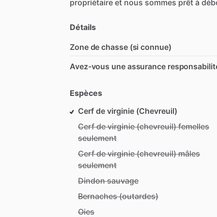
propriétaire
et
nous
sommes
prêt
à
déb
Détails
Zone de chasse (si connue)
Avez-vous une assurance responsabilit
Espèces
Cerf de virginie (Chevreuil)
Cerf de virginie (chevreuil) femelles
seulement
Cerf de virginie (chevreuil) mâles
seulement
Dindon sauvage
Bernaches (outardes)
Oies