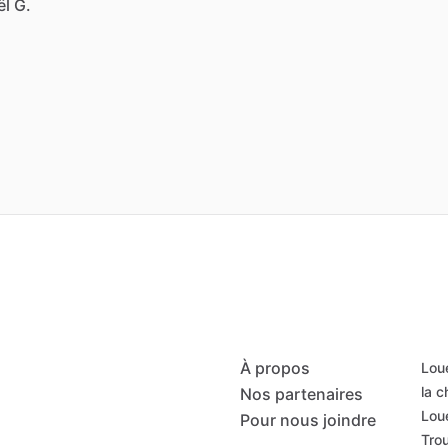
ël G.
À propos
Loue
la 
Nos partenaires
Loue
Pour nous joindre
Trou