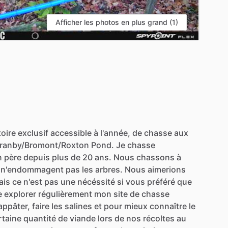
Afficher les photos en plus grand (1)
toire
exclusif
accessible
à
l'année,
de
chasse
aux
ranby
​/​
Bromont
​/​
Roxton
Pond.
Je
chasse
n
père
depuis
plus
de
20
ans.
Nous
chassons
à
n'endommagent
pas
les
arbres.
Nous
aimerions
ais
ce
n'est
pas
une
nécéssité
si
vous
préféré
que
e
explorer
régulièrement
mon
site
de
chasse
appâter,
faire
les
salines
et
pour
mieux
connaître
le
rtaine
quantité
de
viande
lors
de
nos
récoltes
au