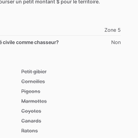
ourser
un
petit
montant
$
pour
le
territoire.
Zone
5
é civile comme chasseur?
Non
Petit gibier
Corneilles
Pigeons
Marmottes
Coyotes
Canards
Ratons