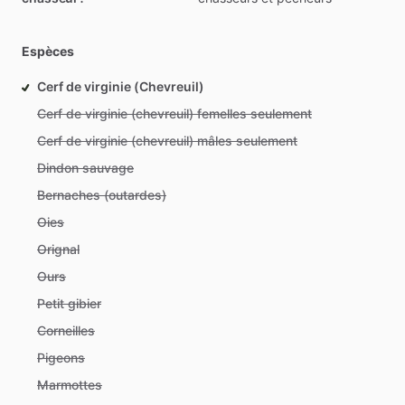
Espèces
Cerf de virginie (Chevreuil)
Cerf de virginie (chevreuil) femelles seulement
Cerf de virginie (chevreuil) mâles seulement
Dindon sauvage
Bernaches (outardes)
Oies
Orignal
Ours
Petit gibier
Corneilles
Pigeons
Marmottes