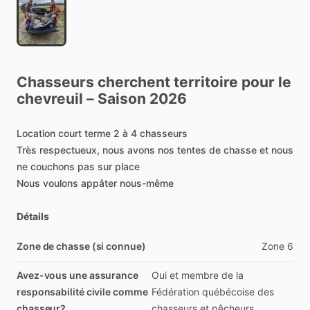
Chasseurs
cherchent
territoire
pour
le
chevreuil
–
Saison
2026
Location
court
terme
2
à
4
chasseurs
Très
respectueux,
nous
avons
nos
tentes
de
chasse
et
nous
ne
couchons
pas
sur
place
Nous
voulons
appâter
nous-même
Détails
Zone de chasse (si connue)
Zone
6
Avez-vous une assurance
Oui
et
membre
de
la
responsabilité civile comme
Fédération
québécoise
des
chasseur?
chasseurs
et
pêcheurs