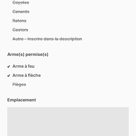
Coyotes
Canards
Ratons
Castors
Autre - Inscrire dans la description
Arme(s) permise(s)
Arme à feu
Arme à flèche
Pièges
Emplacement