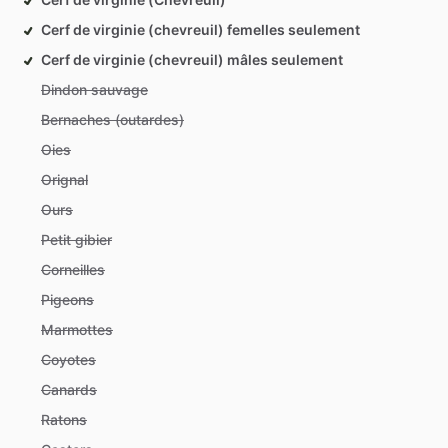
Cerf de virginie (chevreuil) femelles seulement
Cerf de virginie (chevreuil) mâles seulement
Dindon sauvage
Bernaches (outardes)
Oies
Orignal
Ours
Petit gibier
Corneilles
Pigeons
Marmottes
Coyotes
Canards
Ratons