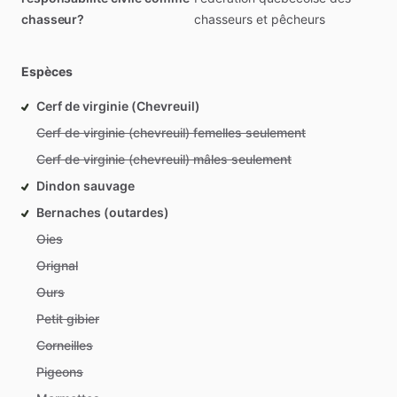
chasseur?
chasseurs
et
pêcheurs
Espèces
Cerf de virginie (Chevreuil)
Cerf de virginie (chevreuil) femelles seulement
Cerf de virginie (chevreuil) mâles seulement
Dindon sauvage
Bernaches (outardes)
Oies
Orignal
Ours
Petit gibier
Corneilles
Pigeons