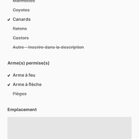
Marmottes
Coyotes
Canards
Ratons
Castors
Autre - Inscrire dans la description
Arme(s) permise(s)
Arme à feu
Arme à flèche
Pièges
Emplacement