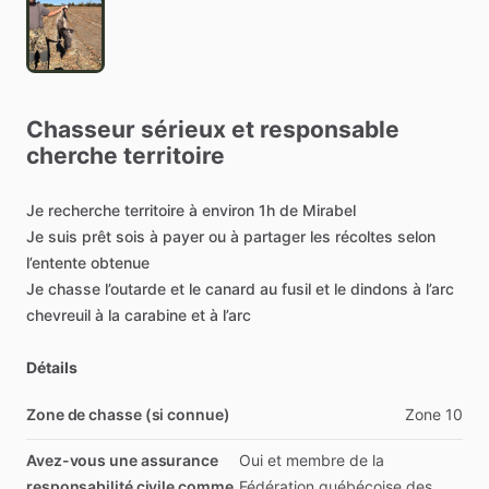
Chasseur
sérieux
et
responsable
cherche
territoire
Je
recherche
territoire
à
environ
1h
de
Mirabel
Je
suis
prêt
sois
à
payer
ou
à
partager
les
récoltes
selon
l’entente
obtenue
Je
chasse
l’outarde
et
le
canard
au
fusil
et
le
dindons
à
l’arc
chevreuil
à
la
carabine
et
à
l’arc
Détails
Zone de chasse (si connue)
Zone
10
Avez-vous une assurance
Oui
et
membre
de
la
responsabilité civile comme
Fédération
québécoise
des