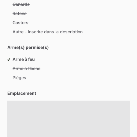
Canards
Ratons
Castors
Autre - Inscrire dans la description
Arme(s) permise(s)
Arme à feu
Arme à flèche
Pièges
Emplacement