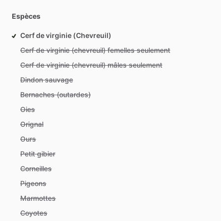
Espèces
Cerf de virginie (Chevreuil)
Cerf de virginie (chevreuil) femelles seulement
Cerf de virginie (chevreuil) mâles seulement
Dindon sauvage
Bernaches (outardes)
Oies
Orignal
Ours
Petit gibier
Corneilles
Pigeons
Marmottes
Coyotes