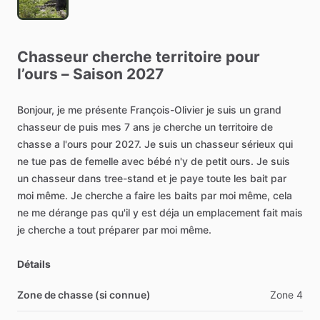
Chasseur
cherche
territoire
pour
l’ours
–
Saison
2027
Bonjour,
je
me
présente
François-Olivier
je
suis
un
grand
chasseur
de
puis
mes
7
ans
je
cherche
un
territoire
de
chasse
a
l'ours
pour
2027.
Je
suis
un
chasseur
sérieux
qui
ne
tue
pas
de
femelle
avec
bébé
n'y
de
petit
ours.
Je
suis
un
chasseur
dans
tree-stand
et
je
paye
toute
les
bait
par
moi
même.
Je
cherche
a
faire
les
baits
par
moi
même,
cela
ne
me
dérange
pas
qu'il
y
est
déja
un
emplacement
fait
mais
je
cherche
a
tout
préparer
par
moi
même.
Détails
Zone de chasse (si connue)
Zone
4