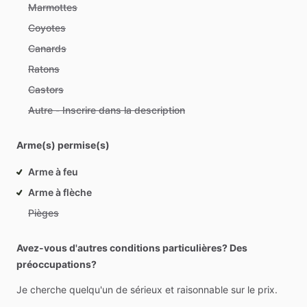
Marmottes
Coyotes
Canards
Ratons
Castors
Autre - Inscrire dans la description
Arme(s) permise(s)
Arme à feu
Arme à flèche
Pièges
Avez-vous d'autres conditions particulières? Des
préoccupations?
Je
cherche
quelqu'un
de
sérieux
et
raisonnable
sur
le
prix.