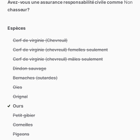
Avez-vous une assurance responsabilité civile comme
Non
chasseur?
Espèces
Cerf de virginie (Chevreuil)
Cerf de virginie (chevreuil) femelles seulement
Cerf de virginie (chevreuil) mâles seulement
Dindon sauvage
Bernaches (outardes)
Oies
Orignal
Ours
Petit gibier
Corneilles
Pigeons