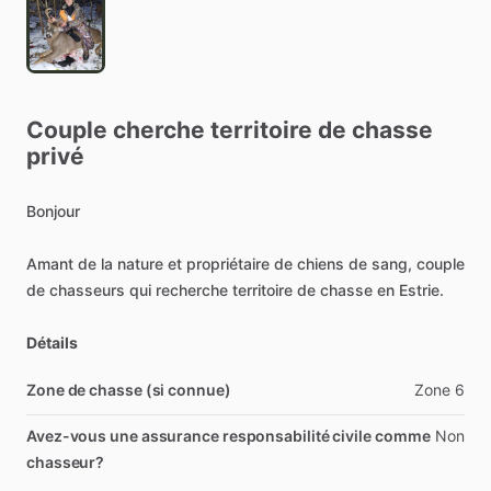
Couple
cherche
territoire
de
chasse
privé
Bonjour
Amant
de
la
nature
et
propriétaire
de
chiens
de
sang,
couple
de
chasseurs
qui
recherche
territoire
de
chasse
en
Estrie.
Détails
Zone de chasse (si connue)
Zone
6
Avez-vous une assurance responsabilité civile comme
Non
chasseur?