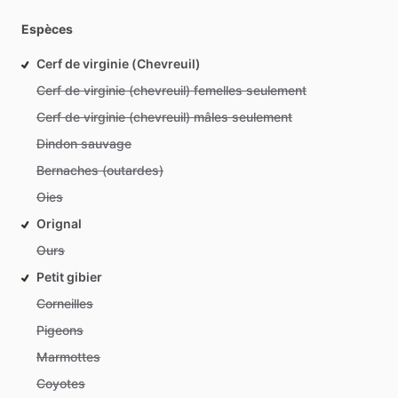
Espèces
Cerf de virginie (Chevreuil)
Cerf de virginie (chevreuil) femelles seulement
Cerf de virginie (chevreuil) mâles seulement
Dindon sauvage
Bernaches (outardes)
Oies
Orignal
Ours
Petit gibier
Corneilles
Pigeons
Marmottes
Coyotes