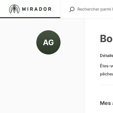
Bo
AG
Détail
Êtes-v
pêche
Mes 