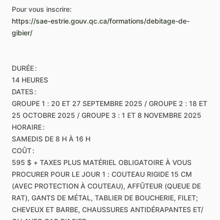
Pour
vous
inscrire:
https://sae-estrie.gouv.qc.ca/formations/debitage-de-
gibier/
DURÉE
:
14
HEURES
DATES
:
GROUPE
1
:
20
ET
27
SEPTEMBRE
2025
​/​
GROUPE
2
:
18
ET
25
OCTOBRE
2025
​/​
GROUPE
3
:
1
ET
8
NOVEMBRE
2025
HORAIRE
:
SAMEDIS
DE
8
H
À
16
H
COÛT
:
595
$
+
TAXES
PLUS
MATÉRIEL
OBLIGATOIRE
À
VOUS
PROCURER
POUR
LE
JOUR
1
:
COUTEAU
RIGIDE
15
CM
(AVEC
PROTECTION
À
COUTEAU),
AFFÛTEUR
(QUEUE
DE
RAT),
GANTS
DE
MÉTAL,
TABLIER
DE
BOUCHERIE,
FILET;
CHEVEUX
ET
BARBE,
CHAUSSURES
ANTIDÉRAPANTES
ET
​/​