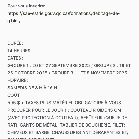
Pour
vous
inscrire:
https://sae-estrie.gouv.qc.ca/formations/debitage-de-
gibier/
DURÉE
:
14
HEURES
DATES
:
GROUPE
1
:
20
ET
27
SEPTEMBRE
2025
​/​
GROUPE
2
:
18
ET
25
OCTOBRE
2025
​/​
GROUPE
3
:
1
ET
8
NOVEMBRE
2025
HORAIRE
:
SAMEDIS
DE
8
H
À
16
H
COÛT
:
595
$
+
TAXES
PLUS
MATÉRIEL
OBLIGATOIRE
À
VOUS
PROCURER
POUR
LE
JOUR
1
:
COUTEAU
RIGIDE
15
CM
(AVEC
PROTECTION
À
COUTEAU),
AFFÛTEUR
(QUEUE
DE
RAT),
GANTS
DE
MÉTAL,
TABLIER
DE
BOUCHERIE,
FILET;
CHEVEUX
ET
BARBE,
CHAUSSURES
ANTIDÉRAPANTES
ET
​/​