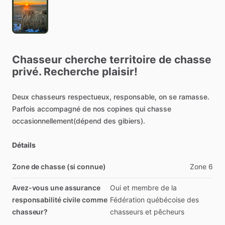
Chasseur
cherche
territoire
de
chasse
privé.
Recherche
plaisir!
Deux
chasseurs
respectueux,
responsable,
on
se
ramasse.
Parfois
accompagné
de
nos
copines
qui
chasse
occasionnellement(dépend
des
gibiers).
Détails
Zone de chasse (si connue)
Zone
6
Avez-vous une assurance
Oui
et
membre
de
la
responsabilité civile comme
Fédération
québécoise
des
chasseur?
chasseurs
et
pêcheurs