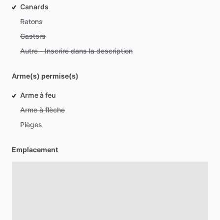
Canards
Ratons
Castors
Autre - Inscrire dans la description
Arme(s) permise(s)
Arme à feu
Arme à flèche
Pièges
Emplacement