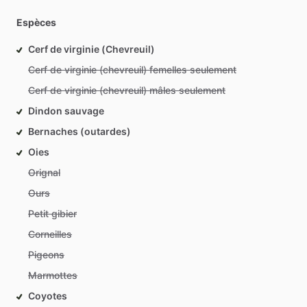
Espèces
Cerf de virginie (Chevreuil)
Cerf de virginie (chevreuil) femelles seulement
Cerf de virginie (chevreuil) mâles seulement
Dindon sauvage
Bernaches (outardes)
Oies
Orignal
Ours
Petit gibier
Corneilles
Pigeons
Marmottes
Coyotes