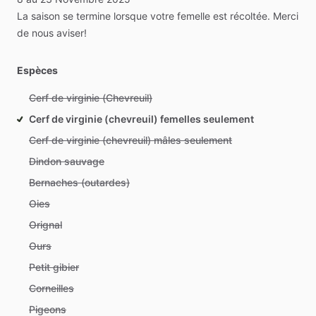
La
saison
se
termine
lorsque
votre
femelle
est
récoltée.
Merci
de
nous
aviser!
Espèces
Cerf de virginie (Chevreuil)
Cerf de virginie (chevreuil) femelles seulement
Cerf de virginie (chevreuil) mâles seulement
Dindon sauvage
Bernaches (outardes)
Oies
Orignal
Ours
Petit gibier
Corneilles
Pigeons