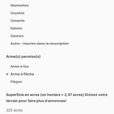
Marmottes
Coyotes
Canards
Ratons
Castors
Autre - Inscrire dans la description
Arme(s) permise(s)
Arme à feu
Arme à flèche
Pièges
Superficie en acres (un hectare = 2,47 acres) Divisez votre
terrain pour faire plus d'annonces!
225
acres