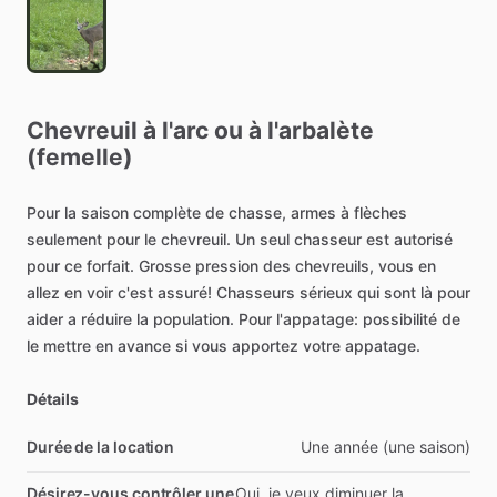
Chevreuil
à
l'arc
ou
à
l'arbalète
(femelle)
Pour
la
saison
complète
de
chasse,
armes
à
flèches
seulement
pour
le
chevreuil.
Un
seul
chasseur
est
autorisé
pour
ce
forfait.
Grosse
pression
des
chevreuils,
vous
en
allez
en
voir
c'est
assuré!
Chasseurs
sérieux
qui
sont
là
pour
aider
a
réduire
la
population.
Pour
l'appatage:
possibilité
de
le
mettre
en
avance
si
vous
apportez
votre
appatage.
Détails
Durée de la location
Une
année
(une
saison)
Désirez-vous contrôler une
Oui,
je
veux
diminuer
la