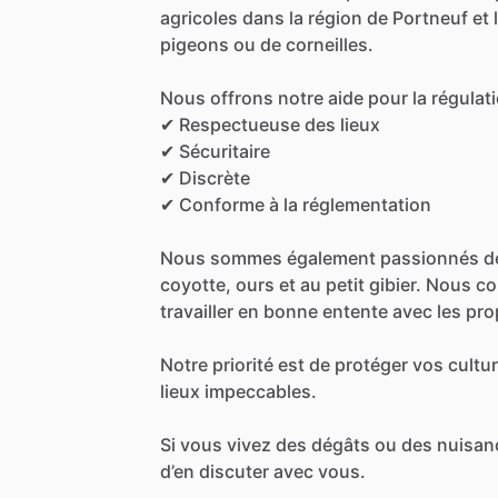
agricoles
dans
la
région
de
Portneuf
et
pigeons
ou
de
corneilles.
Nous
offrons
notre
aide
pour
la
régulat
✔
Respectueuse
des
lieux
✔
Sécuritaire
✔
Discrète
✔
Conforme
à
la
réglementation
Nous
sommes
également
passionnés
d
coyotte,
ours
et
au
petit
gibier.
Nous
co
travailler
en
bonne
entente
avec
les
pro
Notre
priorité
est
de
protéger
vos
cultu
lieux
impeccables.
Si
vous
vivez
des
dégâts
ou
des
nuisan
d’en
discuter
avec
vous.