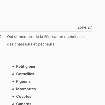
Zone
27
é
Oui
et
membre
de
la
Fédération
québécoise
des
chasseurs
et
pêcheurs
Petit gibier
Corneilles
Pigeons
Marmottes
Coyotes
Canards