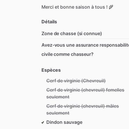
Merci
et
bonne
saison
à
tous
!
🌾
Détails
Zone de chasse (si connue)
Avez-vous une assurance responsabilit
civile comme chasseur?
Espèces
Cerf de virginie (Chevreuil)
Cerf de virginie (chevreuil) femelles
seulement
Cerf de virginie (chevreuil) mâles
seulement
Dindon sauvage