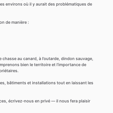
les
environs
où
il
y
aurait
des
problématiques
de
ion
de
manière
:
e
chasse
au
canard,
à
l’outarde,
dindon
sauvage,
mprenons
bien
le
territoire
et
l’importance
de
priétaires.
res,
bâtiments
et
installations
tout
en
laissant
les
ces,
écrivez-nous
en
privé
—
il
nous
fera
plaisir